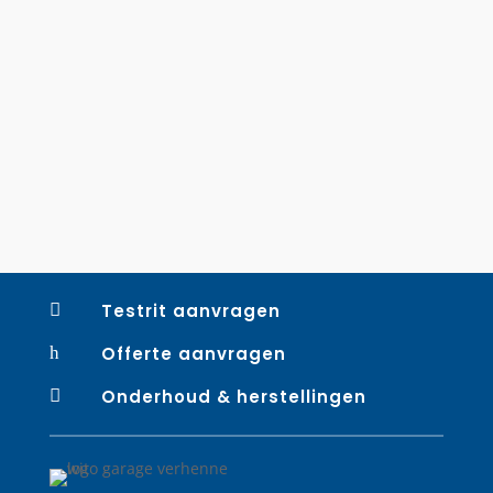
referentie in elektrisch rijden Bij Garage Verhenne
blijven we ons gamma vernieuwen. Na de eerdere
aankondiging van de IONIQ 9, verwachten we in
2026 een indrukwekkende nieuwkomer...

Testrit aanvragen
h
Offerte aanvragen

Onderhoud & herstellingen