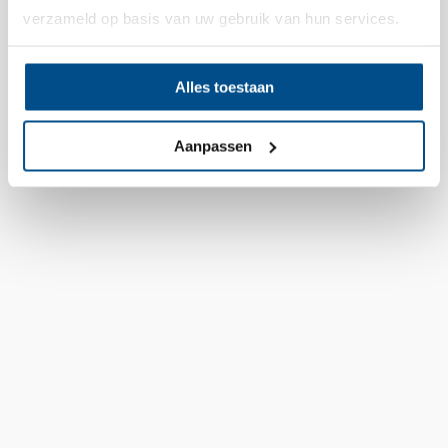
verzameld op basis van uw gebruik van hun services.
De nieuwe Hyundai IONIQ 3 is er, vanaf september
bij Garage Verhenne! Vanaf september verwelkomt
Garage Verhenne in Wingene een opvallende
Alles toestaan
nieuwkomer in de showroom: de Hyundai IONIQ 3.
Deze volledig elektrische Hyundai hatchback werd
eind april 2026 voorgesteld in...
Aanpassen
Mitsubishi is terug van weggeweest bij Garage