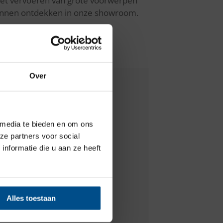
het vervoeren van grote voorwerpen
5 kunnen ontdekken in onze showroom.
×
Over
2.
 media te bieden en om ons
kering te
ze partners voor social
nformatie die u aan ze heeft
!
Alles toestaan