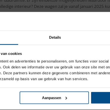
 laadruimte. Er zijn eindeloze mogelijkheden waardoor 
olledige interieur? Deze wagen zal je vanaf januari 202
Wij gaan er even tussenuit
Details
Jaarlijks
verlof
van 08/08 t.e.m. 15/08.
Ander nieuws
 van cookies
ij
dringende depannages Hyundai
03/253 62 4
ent en advertenties te personaliseren, om functies voor social
Lees hier enkele andere nieuwsberichten!
lle andere merken
: gelieve jullie bijstandsverze
. Ook delen we informatie over uw gebruik van onze site met on
contacteren.
e. Deze partners kunnen deze gegevens combineren met andere i
erzameld op basis van uw gebruik van hun services.
Vanaf 17/08 staan we terug ter jullie beschikking
Aanpassen