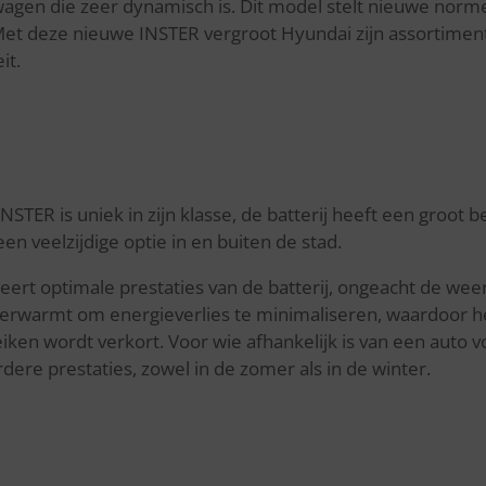
agen die zeer dynamisch is. Dit model stelt nieuwe norme
Met deze nieuwe INSTER vergroot Hyundai zijn assortiment
it.
INSTER is uniek in zijn klasse, ​de batterij heeft een groo
n veelzijdige optie in en buiten de stad.
ert optimale prestaties van de batterij, ongeacht de we
erwarmt om energieverlies te minimaliseren, waardoor het
reiken wordt verkort. Voor wie afhankelijk is van een auto
ere prestaties, zowel in de zomer als in de winter.