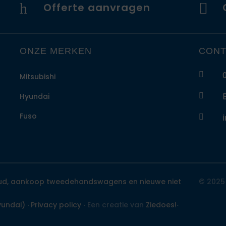
h

Offerte aanvragen
ONZE MERKEN
CONT

Mitsubishi
Hyundai

Fuso

ud, aankoop tweedehandswagens en nieuwe niet
© 2025 
undai)
·
Privacy policy
·
Een creatie van
Ziedoes!
·