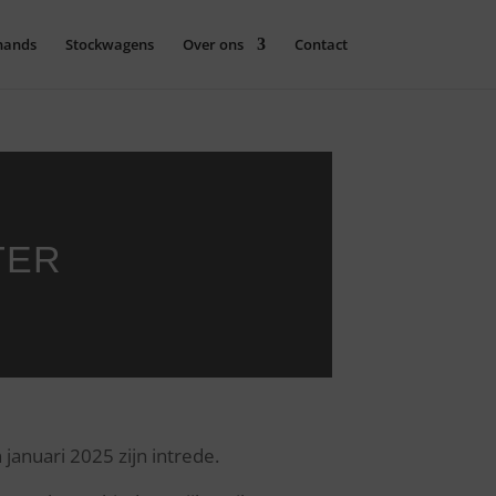
hands
Stockwagens
Over ons
Contact
TER
anuari 2025 zijn intrede.