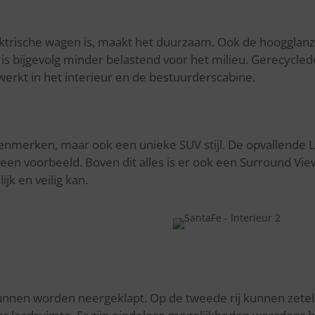
ktrisch
e wagen is, maakt het duurzaam. Ook de hoogglanz
 is bijgevolg minder belastend voor het milieu. Gerecycle
werkt in h
et interieur en de bestuurderscabine.
enmerken, maar ook een unieke SUV stijl. De opvallende LED
 een voorbeeld. Boven dit alles is er ook een Surround Vie
k en veilig kan.
 kunnen worden neergeklapt. Op de tweede rij kunnen zete