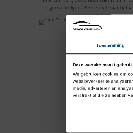
meer comfort, extra beenruimte en meer
ook gemakkelijk is. Benieuwd naar het v
Toestemming
Deze website maakt gebruik
B
We gebruiken cookies om cont
Voor
a
websiteverkeer te analyseren
media, adverteren en analys
verstrekt of die ze hebben v