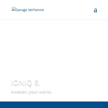
IONIQ 6.
Awaken your world.