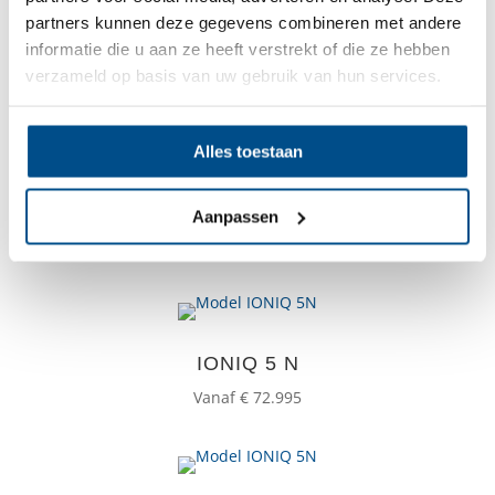
partners kunnen deze gegevens combineren met andere
informatie die u aan ze heeft verstrekt of die ze hebben
IONIQ 6
verzameld op basis van uw gebruik van hun services.
Vanaf € 44.249
Alles toestaan
IONIQ 9
Aanpassen
Vanaf € 65.999
IONIQ 5 N
Vanaf € 72.995